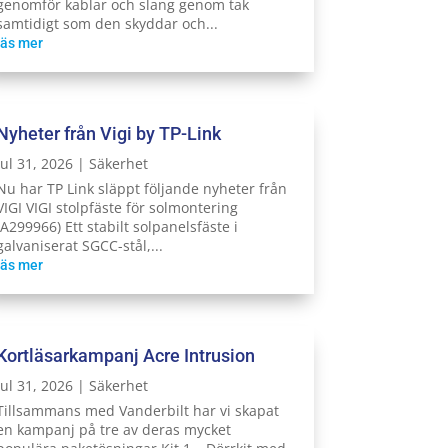
genomför kablar och slang genom tak
samtidigt som den skyddar och...
läs mer
Nyheter från Vigi by TP-Link
jul 31, 2026
|
Säkerhet
Nu har TP Link släppt följande nyheter från
VIGI VIGI stolpfäste för solmontering
(A299966) Ett stabilt solpanelsfäste i
galvaniserat SGCC-stål,...
läs mer
Kortläsarkampanj Acre Intrusion
jul 31, 2026
|
Säkerhet
Tillsammans med Vanderbilt har vi skapat
en kampanj på tre av deras mycket