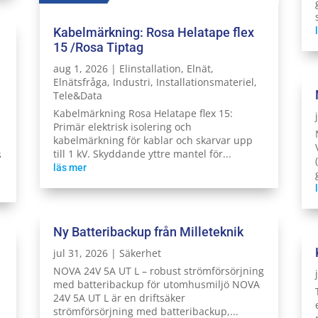
Kabelmärkning: Rosa Helatape flex
15 /Rosa Tiptag
aug 1, 2026
|
Elinstallation
,
Elnät
,
Elnätsfråga
,
Industri
,
Installationsmateriel
,
Tele&Data
Kabelmärkning Rosa Helatape flex 15:
Primär elektrisk isolering och
kabelmärkning för kablar och skarvar upp
till 1 kV. Skyddande yttre mantel för...
s
läs mer
Ny Batteribackup från Milleteknik
jul 31, 2026
|
Säkerhet
NOVA 24V 5A UT L – robust strömförsörjning
med batteribackup för utomhusmiljö NOVA
24V 5A UT L är en driftsäker
strömförsörjning med batteribackup,...