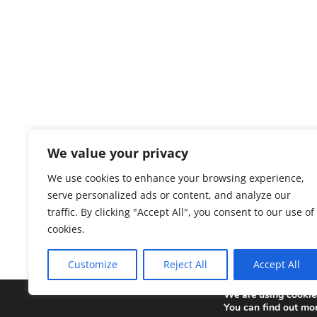
We value your privacy
We use cookies to enhance your browsing experience,
serve personalized ads or content, and analyze our
traffic. By clicking "Accept All", you consent to our use of
« Äldre inlägg
cookies.
Customize
Reject All
Accept All
We are using cookies
Copyright © 2025 Sonepar Sverige. All Rights 
You can find out mo