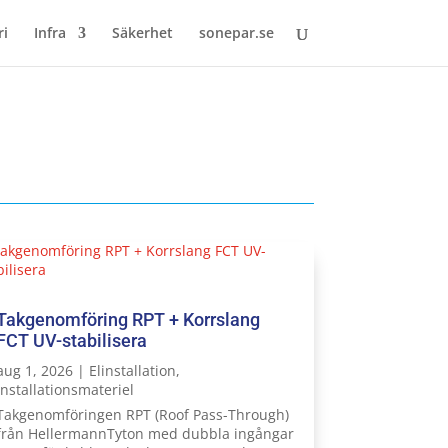
ri
Infra
Säkerhet
sonepar.se
Takgenomföring RPT + Korrslang
FCT UV-stabilisera
aug 1, 2026
|
Elinstallation
,
Installationsmateriel
Takgenomföringen RPT (Roof Pass-Through)
från HellermannTyton med dubbla ingångar