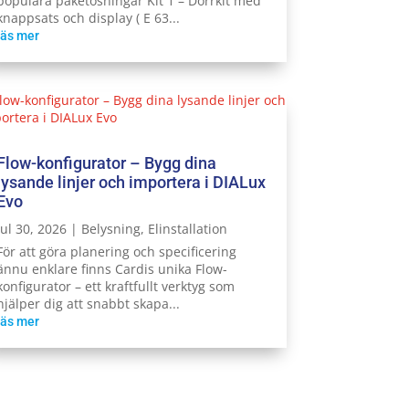
populära paketösningar Kit 1 – Dörrkit med
knappsats och display ( E 63...
läs mer
Flow-konfigurator – Bygg dina
lysande linjer och importera i DIALux
Evo
jul 30, 2026
|
Belysning
,
Elinstallation
För att göra planering och specificering
ännu enklare finns Cardis unika Flow-
konfigurator – ett kraftfullt verktyg som
hjälper dig att snabbt skapa...
läs mer