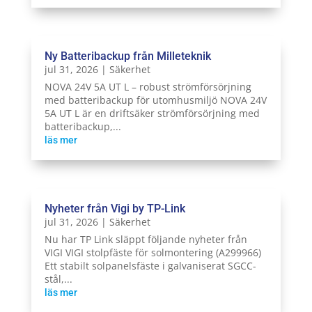
Ny Batteribackup från Milleteknik
jul 31, 2026
|
Säkerhet
NOVA 24V 5A UT L – robust strömförsörjning
med batteribackup för utomhusmiljö NOVA 24V
5A UT L är en driftsäker strömförsörjning med
batteribackup,...
läs mer
Nyheter från Vigi by TP-Link
jul 31, 2026
|
Säkerhet
Nu har TP Link släppt följande nyheter från
VIGI VIGI stolpfäste för solmontering (A299966)
Ett stabilt solpanelsfäste i galvaniserat SGCC-
stål,...
läs mer