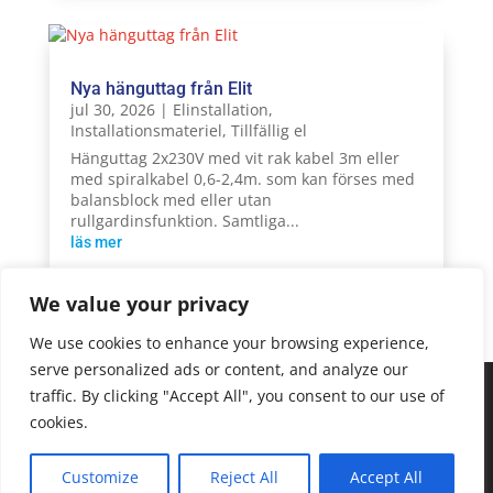
Nya hänguttag från Elit
jul 30, 2026
|
Elinstallation
,
Installationsmateriel
,
Tillfällig el
Hänguttag 2x230V med vit rak kabel 3m eller
med spiralkabel 0,6-2,4m. som kan förses med
balansblock med eller utan
rullgardinsfunktion. Samtliga...
läs mer
We value your privacy
« Äldre inlägg
We use cookies to enhance your browsing experience,
serve personalized ads or content, and analyze our
We are using cookies to give you the best experience on our
traffic. By clicking "Accept All", you consent to our use of
website.
cookies.
You can find out more about which cookies we are using or
switch them off in
settings
.
Copyright © 2025 Sonepar Sverige. All Rights
Customize
Reject All
Accept All
Accept