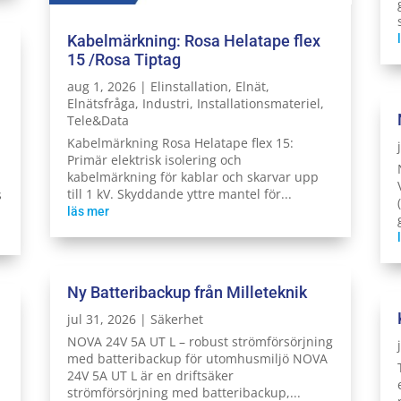
Kabelmärkning: Rosa Helatape flex
15 /Rosa Tiptag
aug 1, 2026
|
Elinstallation
,
Elnät
,
Elnätsfråga
,
Industri
,
Installationsmateriel
,
Tele&Data
Kabelmärkning Rosa Helatape flex 15:
Primär elektrisk isolering och
kabelmärkning för kablar och skarvar upp
till 1 kV. Skyddande yttre mantel för...
s
läs mer
Ny Batteribackup från Milleteknik
jul 31, 2026
|
Säkerhet
NOVA 24V 5A UT L – robust strömförsörjning
med batteribackup för utomhusmiljö NOVA
24V 5A UT L är en driftsäker
strömförsörjning med batteribackup,...