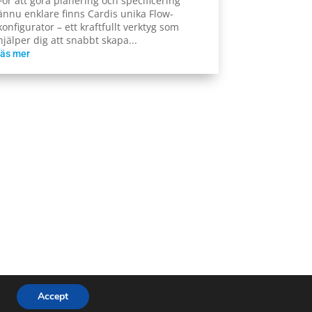
För att göra planering och specificering
ännu enklare finns Cardis unika Flow-
konfigurator – ett kraftfullt verktyg som
hjälper dig att snabbt skapa...
läs mer
Accept