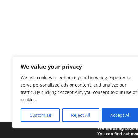
We value your privacy
We use cookies to enhance your browsing experience,
serve personalized ads or content, and analyze our
traffic. By clicking "Accept All", you consent to our use of
« Äldre inlägg
cookies.
Customize
Reject All
Accept All
We are using cookies
Copyright © 2025 Sonepar Sverige. All Rights 
You can find out mo