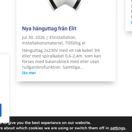
Nya hänguttag från Elit
jul 30, 2026
|
Elinstallation
,
Installationsmateriel
,
Tillfällig el
Hänguttag 2x230V med vit rak kabel 3m
eller med spiralkabel 0,6-2,4m. som kan
förses med balansblock med eller utan
rullgardinsfunktion. Samtliga...
läs mer
 to give you the best experience on our website.
Reserved.
Integritetspolicy
re about which cookies we are using or switch them off in
settings
.