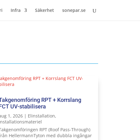
ri
Infra
Säkerhet
sonepar.se
Takgenomföring RPT + Korrslang
FCT UV-stabilisera
aug 1, 2026
|
Elinstallation
,
Installationsmateriel
Takgenomföringen RPT (Roof Pass-Through)
från HellermannTyton med dubbla ingångar