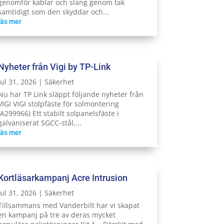
genomför kablar och slang genom tak
samtidigt som den skyddar och...
läs mer
Nyheter från Vigi by TP-Link
jul 31, 2026
|
Säkerhet
Nu har TP Link släppt följande nyheter från
VIGI VIGI stolpfäste för solmontering
(A299966) Ett stabilt solpanelsfäste i
galvaniserat SGCC-stål,...
läs mer
Kortläsarkampanj Acre Intrusion
jul 31, 2026
|
Säkerhet
Tillsammans med Vanderbilt har vi skapat
en kampanj på tre av deras mycket