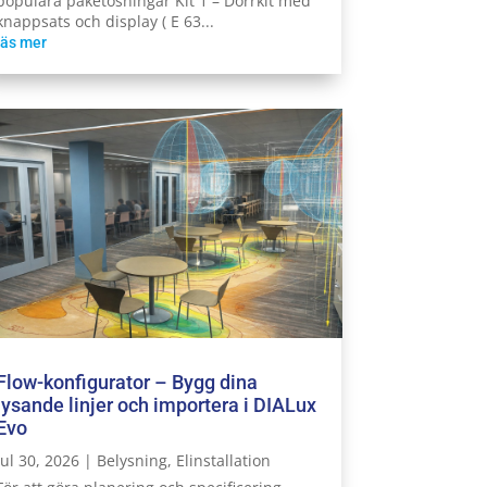
populära paketösningar Kit 1 – Dörrkit med
knappsats och display ( E 63...
läs mer
Flow-konfigurator – Bygg dina
lysande linjer och importera i DIALux
Evo
jul 30, 2026
|
Belysning
,
Elinstallation