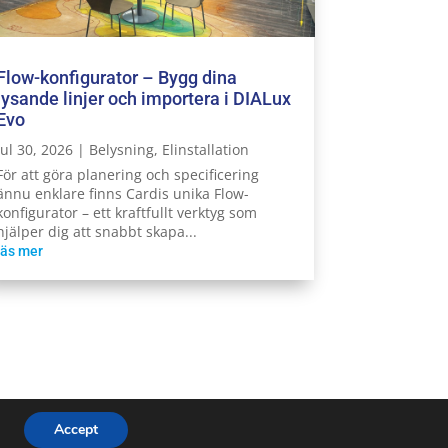
Flow-konfigurator – Bygg dina
lysande linjer och importera i DIALux
Evo
jul 30, 2026
|
Belysning
,
Elinstallation
För att göra planering och specificering
ännu enklare finns Cardis unika Flow-
konfigurator – ett kraftfullt verktyg som
hjälper dig att snabbt skapa...
läs mer
Accept