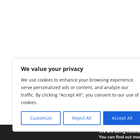
We value your privacy
We use cookies to enhance your browsing experience,
serve personalized ads or content, and analyze our
traffic. By clicking "Accept All", you consent to our use of
« Äldre inlägg
cookies.
Customize
Reject All
Accept All
We are using cookies
Copyright © 2025 Sonepar Sverige. All Rights 
You can find out mo