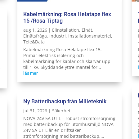
Kabelmärkning: Rosa Helatape flex
15 /Rosa Tiptag
aug 1, 2026
|
Elinstallation
,
Elnät
,
Elnätsfråga
,
Industri
,
Installationsmateriel
,
Tele&Data
Kabelmärkning Rosa Helatape flex 15:
Primär elektrisk isolering och
kabelmärkning för kablar och skarvar upp
till 1 kV. Skyddande yttre mantel för...
s
läs mer
Ny Batteribackup från Milleteknik
jul 31, 2026
|
Säkerhet
NOVA 24V 5A UT L – robust strömförsörjning
med batteribackup för utomhusmiljö NOVA
24V 5A UT L är en driftsäker
strömförsörjning med batteribackup,...