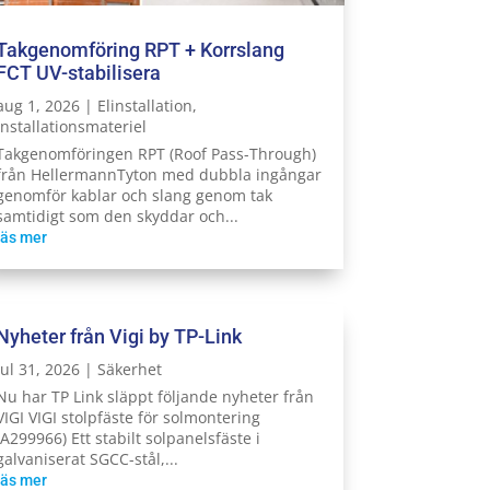
Takgenomföring RPT + Korrslang
FCT UV-stabilisera
aug 1, 2026
|
Elinstallation
,
Installationsmateriel
Takgenomföringen RPT (Roof Pass-Through)
från HellermannTyton med dubbla ingångar
genomför kablar och slang genom tak
samtidigt som den skyddar och...
läs mer
Nyheter från Vigi by TP-Link
jul 31, 2026
|
Säkerhet
Nu har TP Link släppt följande nyheter från
VIGI VIGI stolpfäste för solmontering
(A299966) Ett stabilt solpanelsfäste i
galvaniserat SGCC-stål,...
läs mer