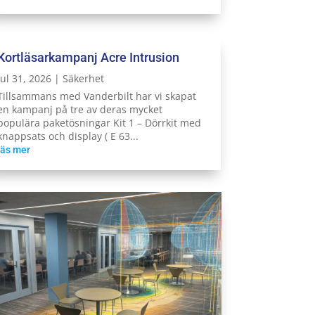
Kortläsarkampanj Acre Intrusion
jul 31, 2026
|
Säkerhet
Tillsammans med Vanderbilt har vi skapat
en kampanj på tre av deras mycket
populära paketösningar Kit 1 – Dörrkit med
knappsats och display ( E 63...
läs mer